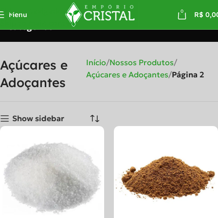
Skip to navigation
0
Menu
R$
0,0
Skip to main content
Categorias
Açúcares e
Início
Nossos Produtos
Açúcares e Adoçantes
Página 2
Adoçantes
Show sidebar