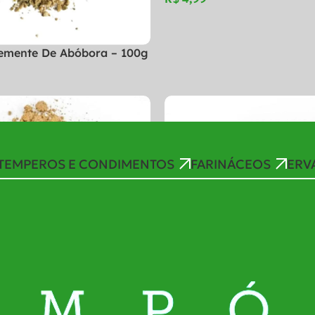
emente De Abóbora – 100g
TEMPEROS E CONDIMENTOS
FARINÁCEOS
ERV