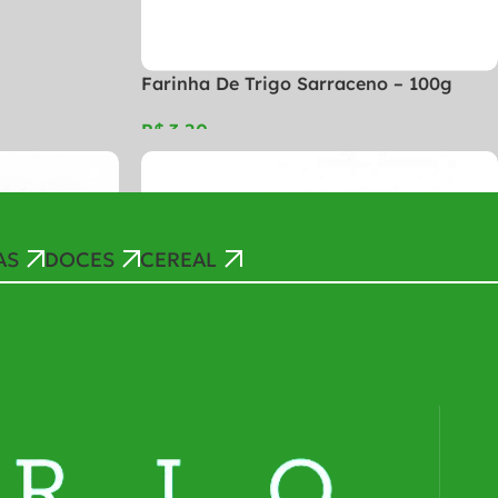
Farinha De Trigo Sarraceno – 100g
R$
AS
DOCES
CEREAL
Farinha De Castanha Do Pará – 100g
R$