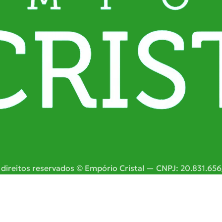
rinjela – 100g
Farinha De Gergelim – 10
R$
 direitos reservados © Empório Cristal — CNPJ: 20.831.65
lho Cuscuz – 100g
Farinha De Centeio – 100g