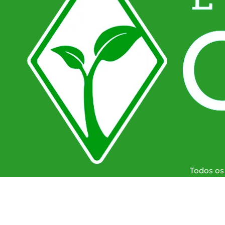
Farinha De Be
Espinafre Em Pó – 100g
R$
R$
Todos os
Farinha De Aveia S/G 200g Vitalin
Flocos De Mi