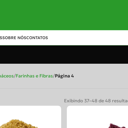
S
SOBRE NÓS
CONTATOS
 e Congelados
Petiscos
Oleaginosas
Novidades
Mais Vendidos
Grãos
náceos
Farinhas e Fibras
Página 4
Exibindo 37–48 de 48 result