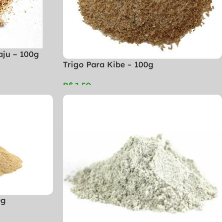
aju – 100g
Trigo Para Kibe – 100g
R$
0g