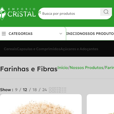
Skip to navigation
Skip to main content
INICIO
NOSSOS PRODUTO
CATEGORIAS
Temperos e Condimentos
Suplementos
Sementes
Refrigerados
Cereais
Capsulas e Comprimidos
Açúcares e Adoçantes
Farinhas e Fibras
Início
Nossos Produtos
Fari
Show
9
12
18
24