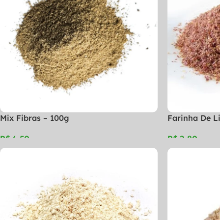
Mix Fibras – 100g
Farinha De L
R$
R$