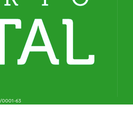
0g
6/0001-63
Farinha De Batata Doce – 100g