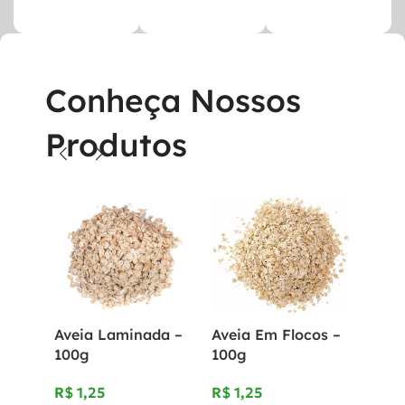
Conheça Nossos
Produtos
Aveia Laminada –
Aveia Em Flocos –
Fare
100g
100g
100g
R$
1,25
R$
1,25
R$
1,