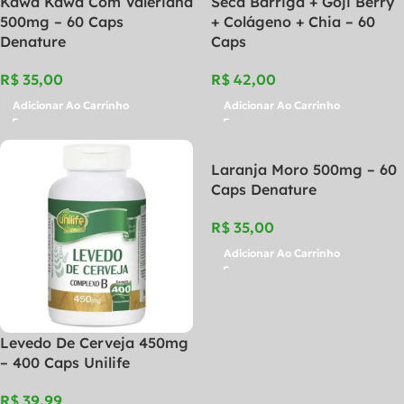
Kawa Kawa Com Valeriana
Seca Barriga + Goji Berry
500mg – 60 Caps
+ Colágeno + Chia – 60
Denature
Caps
R$
R$
Adicionar Ao Carrinho
Adicionar Ao Carrinho
Laranja Moro 500mg – 60
Caps Denature
R$
Adicionar Ao Carrinho
Levedo De Cerveja 450mg
– 400 Caps Unilife
R$