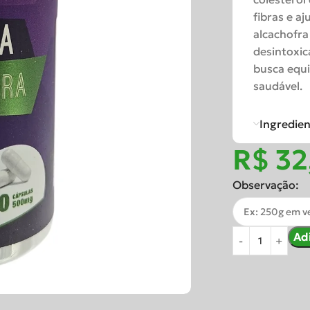
fibras e a
alcachofra
desintoxic
busca equi
saudável.
Ingredie
R$
Observação:
Ad