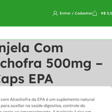
0
Entrar / Cadastrar
R$
0,
njela Com
achofra 500mg –
Caps EPA
o
a com Alcachofra da EPA é um suplemento natural
para auxiliar na saúde digestiva, controle do
 e apoio ao emagrecimento. A berinjela é rica em