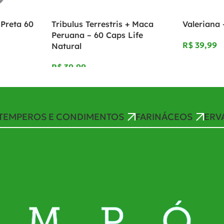
Preta 60
Tribulus Terrestris + Maca
Valeriana 
Peruana – 60 Caps Life
R$
Natural
R$
TEMPEROS E CONDIMENTOS
FARINÁCEOS
ERV