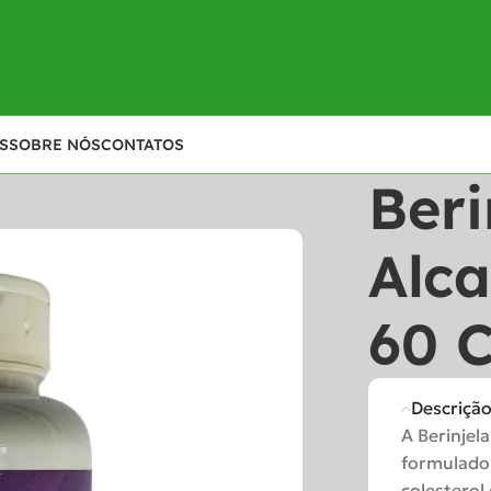
S
SOBRE NÓS
CONTATOS
Beri
Alc
60 
Descriçã
A Berinjel
formulado 
colesterol