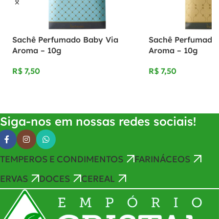
Sachê Perfumado Baby Via
Sachê Perfumado V
Aroma – 10g
Aroma – 10g
R$
R$
Adicionar Ao Carrinho
Adicionar Ao Carrinho
Siga-nos em nossas redes sociais!
TEMPEROS E CONDIMENTOS
FARINÁCEOS
ERVAS
DOCES
CEREAL