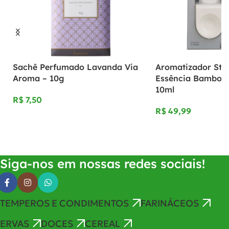
Sachê Perfumado Lavanda Via
Aromatizador St
Aroma – 10g
Essência Bamboo 
10ml
R$
R$
Adicionar Ao Carrinho
Adicionar Ao Carrinho
Siga-nos em nossas redes sociais!
TEMPEROS E CONDIMENTOS
FARINÁCEOS
ERVAS
DOCES
CEREAL