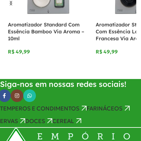
Aromatizador Standard Com
Aromatizador Sta
Essência Bamboo Via Aroma –
Com Essência La
10ml
Francesa Via Aro
R$
R$
Adicionar Ao Carrinho
Adicionar Ao Carrinho
Siga-nos em nossas redes sociais!
TEMPEROS E CONDIMENTOS
FARINÁCEOS
ERVAS
DOCES
CEREAL