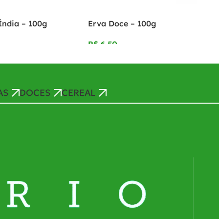
Índia – 100g
Erva Doce – 100g
R$
AS
DOCES
CEREAL