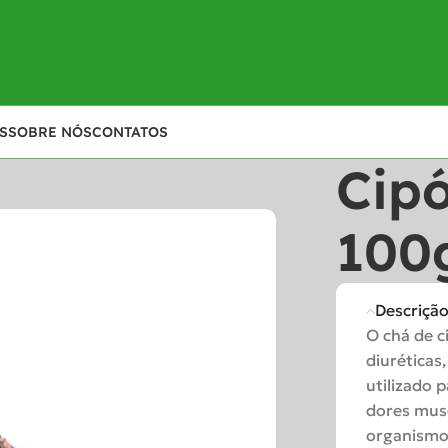
S
SOBRE NÓS
CONTATOS
Cip
100
Descriçã
O chá de c
diuréticas
utilizado p
dores musc
organismo.