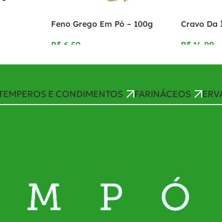
Feno Grego Em Pó – 100g
Cravo Da 
R$
R$
TEMPEROS E CONDIMENTOS
FARINÁCEOS
ERV