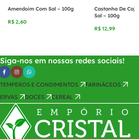
Amendoim Com Sal – 100g
Castanha De Caju
Sal – 100g
R$
R$
Adicionar Ao Carrinho
Adicionar Ao Carrinho
Siga-nos em nossas redes sociais!
TEMPEROS E CONDIMENTOS
FARINÁCEOS
ERVAS
DOCES
CEREAL