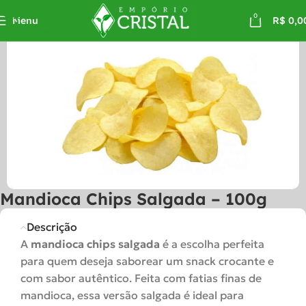
Skip to navigation
0
Menu
R$
0,0
Skip to main content
Mandioca Chips Salgada – 100g
Descrição
A
mandioca chips salgada
é a escolha perfeita
para quem deseja saborear um snack crocante e
com sabor autêntico. Feita com fatias finas de
mandioca, essa versão salgada é ideal para