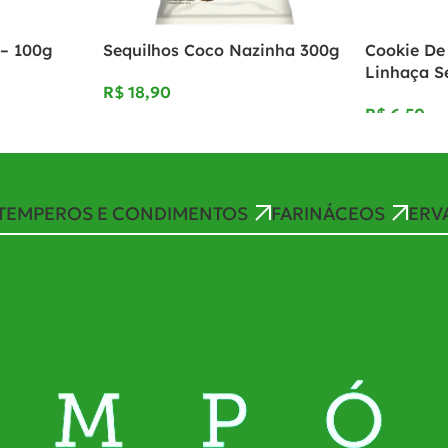
– 100g
Sequilhos Coco Nazinha 300g
Cookie D
Linhaça S
R$
R$
TEMPEROS E CONDIMENTOS
FARINÁCEOS
ERV