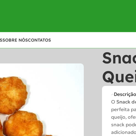
S
SOBRE NÓS
CONTATOS
Sna
Quei
Descriçã
O
Snack d
perfeita p
queijo, of
snack pod
adicionado