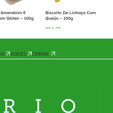
e Amendoim E
Biscoito De Linhaça Com
em Glúten – 100g
Queijo – 100g
R$
AS
DOCES
CEREAL