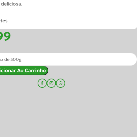
deliciosa.
ntes
icionar Ao Carrinho