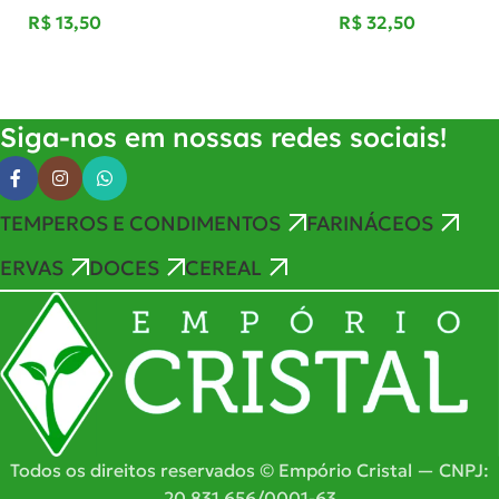
R$
R$
Adicionar Ao Carrinho
Adicionar Ao Carrinho
Siga-nos em nossas redes sociais!
TEMPEROS E CONDIMENTOS
FARINÁCEOS
ERVAS
DOCES
CEREAL
Todos os direitos reservados © Empório Cristal — CNPJ:
20.831.656/0001-63