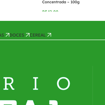
Concentrada – 100g
R$
AS
DOCES
CEREAL