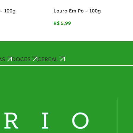
 – 100g
Louro Em Pó – 100g
R$
AS
DOCES
CEREAL