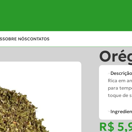
S
SOBRE NÓS
CONTATOS
Oré
Descriçã
Rica em an
para tempe
toque de s
Ingredie
R$