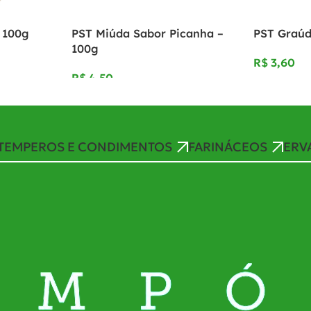
– 100g
PST Miúda Sabor Picanha –
PST Graúd
100g
R$
R$
TEMPEROS E CONDIMENTOS
FARINÁCEOS
ERV