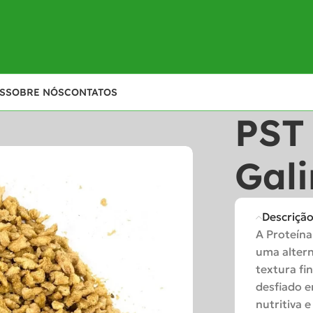
S
SOBRE NÓS
CONTATOS
PST
Gal
Descriçã
A Proteína
uma altern
textura fi
desfiado em
nutritiva 