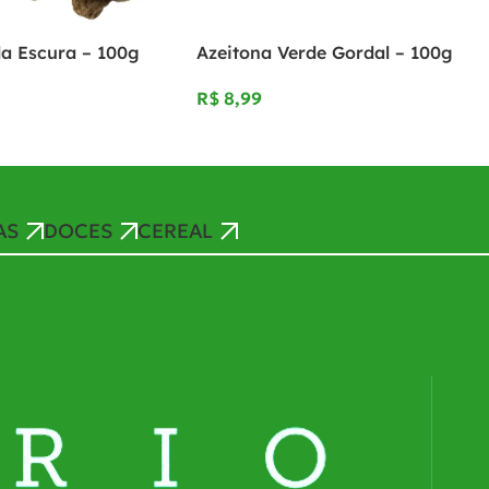
a Escura – 100g
Azeitona Verde Gordal – 100g
R$
AS
DOCES
CEREAL