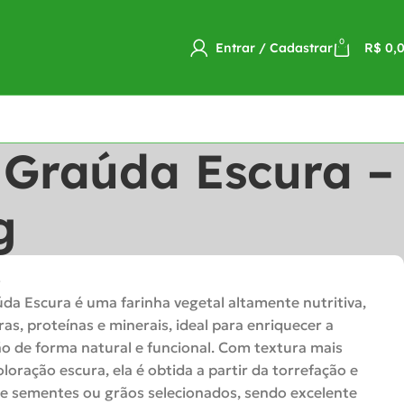
0
Entrar / Cadastrar
R$
0,
 Graúda Escura –
g
o
úda
Escura
é
uma
farinha
vegetal
altamente
nutritiva,
ras,
proteínas
e
minerais,
ideal
para
enriquecer
a
ão
de
forma
natural
e
funcional.
Com
textura
mais
oloração
escura,
ela
é
obtida
a
partir
da
torrefação
e
de
sementes
ou
grãos
selecionados,
sendo
excelente