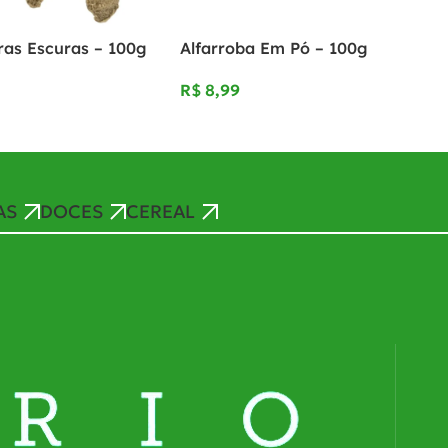
ras Escuras – 100g
Alfarroba Em Pó – 100g
R$
AS
DOCES
CEREAL