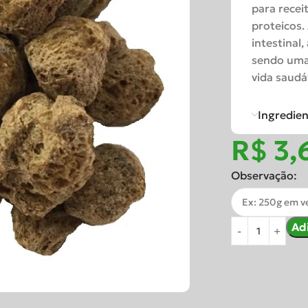
para
recei
proteicos.
intestinal,
sendo
um
vida
saudáv
Ingredie
R$
Observação:
Ad