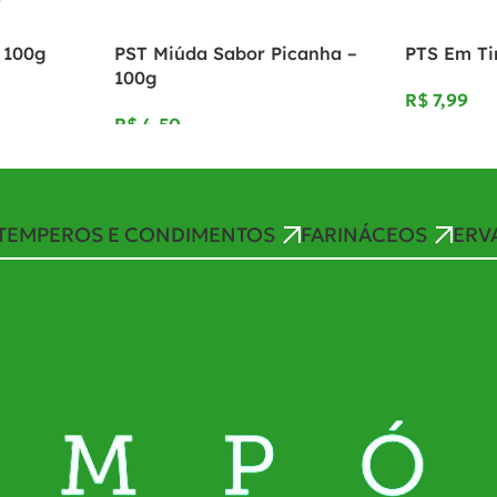
– 100g
PST Miúda Sabor Picanha –
PTS Em Ti
100g
R$
R$
TEMPEROS E CONDIMENTOS
FARINÁCEOS
ERV