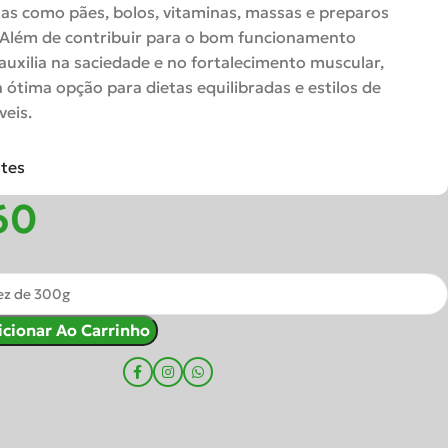
tas
como
pães,
bolos,
vitaminas,
massas
e
preparos
Além
de
contribuir
para
o
bom
funcionamento
auxilia
na
saciedade
e
no
fortalecimento
muscular,
a
ótima
opção
para
dietas
equilibradas
e
estilos
de
eis.
ntes
icionar Ao Carrinho