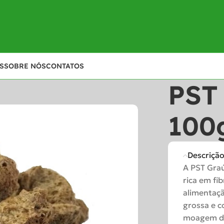
S
SOBRE NÓS
CONTATOS
PST
100
Descriçã
A
PST
Gra
rica
em
fib
alimentaç
grossa
e
c
moagem