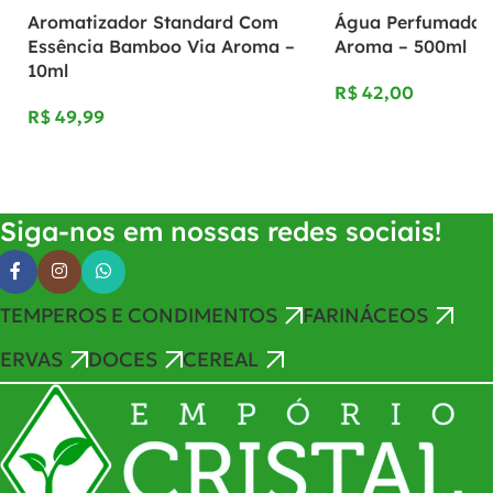
Aromatizador Standard Com
Água Perfumada 
Essência Bamboo Via Aroma –
Aroma – 500ml
10ml
R$
R$
Adicionar Ao Carrinho
Adicionar Ao Carrinho
Siga-nos em nossas redes sociais!
TEMPEROS E CONDIMENTOS
FARINÁCEOS
ERVAS
DOCES
CEREAL