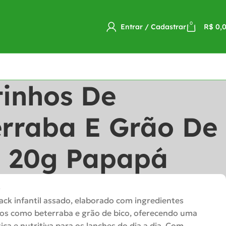
0
Entrar / Cadastrar
R$
0,
tinhos De
erraba E Grão De
o 20g Papapá
o
ck infantil assado, elaborado com ingredientes
os como beterraba e grão de bico, oferecendo uma
ica e nutritiva para os lanches do dia a dia. Com