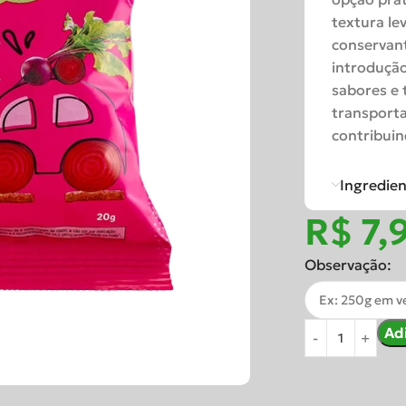
textura le
conservant
introdução
sabores e 
transporta
contribuin
Ingredie
R$
Observação:
Ad