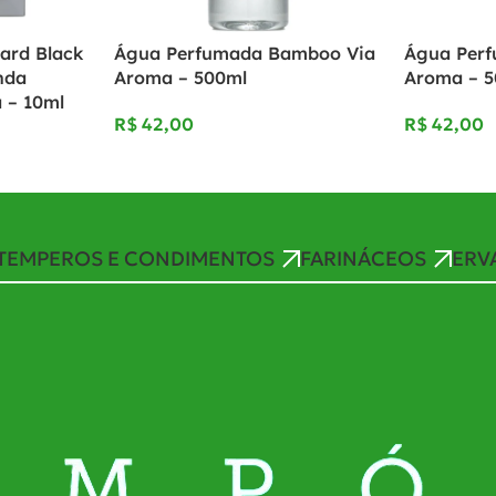
ard Black
Água Perfumada Bamboo Via
Água Perf
nda
Aroma – 500ml
Aroma – 
 – 10ml
R$
R$
TEMPEROS E CONDIMENTOS
FARINÁCEOS
ERV