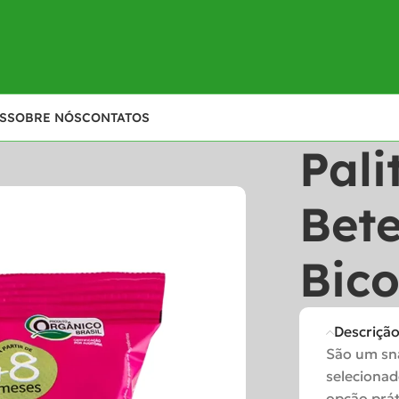
S
SOBRE NÓS
CONTATOS
Pali
Bet
Bic
Descriçã
São um sna
selecionad
opção prát