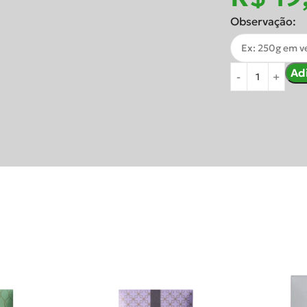
Observação:
Ad