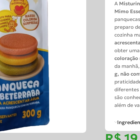
A
Misturin
Mimo Ess
panquecas 
preparo de
cozinha ma
acrescent
obter uma 
coloração 
da manhã, 
g, não con
praticidad
diferentes
são conhec
além de va
Ingredie
R$