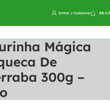
0
Entrar / Cadastrar
R$
0,
turinha Mágica
queca De
erraba 300g –
o
o