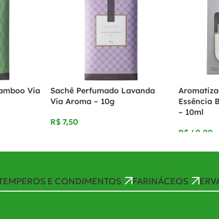
amboo Via
Sachê Perfumado Lavanda
Aromatiza
Via Aroma – 10g
Essência 
– 10ml
R$
R$
TEMPEROS E CONDIMENTOS
FARINÁCEOS
ERV