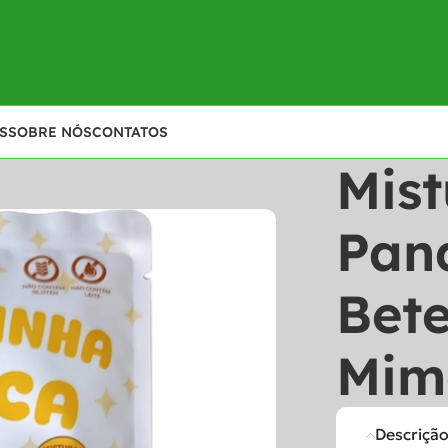
S
SOBRE NÓS
CONTATOS
Mis
Pan
Bet
Mim
Descriçã