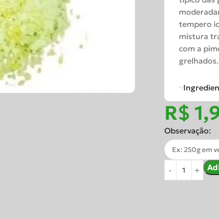
moderadam
tempero id
mistura tra
com a pime
grelhados.
Ingredie
R$
Observação:
Ad