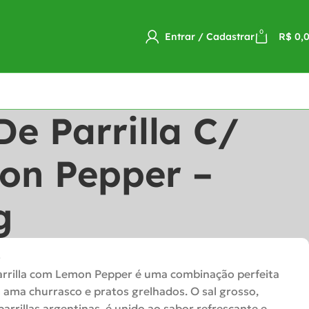
0
Entrar / Cadastrar
R$
0,
De Parrilla C/
on Pepper –
g
o
arrilla com Lemon Pepper é uma combinação perfeita
ama churrasco e pratos grelhados. O sal grosso,
parrillas argentinas, é unido ao sabor refrescante e