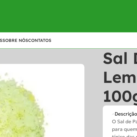
S
SOBRE NÓS
CONTATOS
Sal 
Lem
100
Descriçã
O Sal de P
para quem 
típico das 